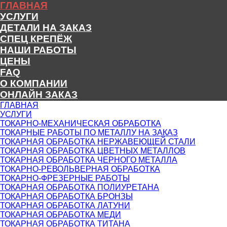
ГЛАВНАЯ
УСЛУГИ
ДЕТАЛИ НА ЗАКАЗ
СПЕЦ КРЕПЁЖ
НАШИ РАБОТЫ
ЦЕНЫ
FAQ
О КОМПАНИИ
ОНЛАЙН ЗАКАЗ
ГЛАВНАЯ
УСЛУГИ
ТОКАРНО-МЕХАНИЧЕСКАЯ ОБРАБОТКА
ТОКАРНЫЕ РАБОТЫ ПО МЕТАЛЛУ НА ЗАКАЗ
ТОКАРНАЯ ОБРАБОТКА НЕРЖАВЕЮЩЕЙ СТАЛИ
ТОКАРНАЯ ОБРАБОТКА ЦВЕТНЫХ МЕТАЛЛОВ
ТОКАРНАЯ ОБРАБОТКА ЧЕРНОГО МЕТАЛЛА
ТОКАРНО-РЕВОЛЬВЕРНАЯ ОБРАБОТКА
ТОКАРНО-ФРЕЗЕРНЫЕ РАБОТЫ
ТОКАРНАЯ ОБРАБОТКА ПОЛИУРЕТАНА
ТОКАРНАЯ ОБРАБОТКА БРОНЗЫ
ТОКАРНАЯ ОБРАБОТКА ЛАТУНИ
ТОКАРНАЯ ОБРАБОТКА МЕДИ
ТОКАРНАЯ ОБРАБОТКА ТИТАНА