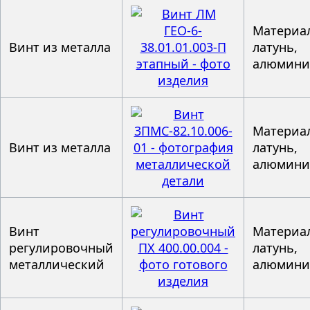
Материал
Винт из металла
латунь,
алюмин
Материал
Винт из металла
латунь,
алюмин
Винт
Материал
регулировочный
латунь,
металлический
алюмин