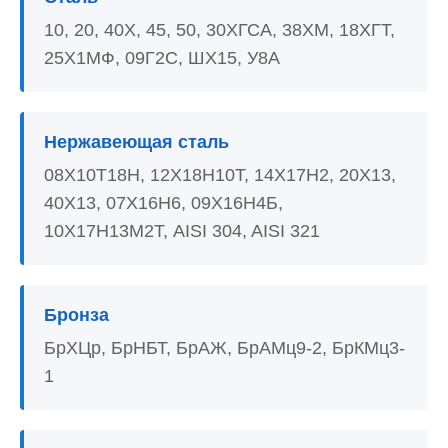
10, 20, 40Х, 45, 50, 30ХГСА, 38ХМ, 18ХГТ,
25Х1МФ, 09Г2С, ШХ15, У8А
Нержавеющая сталь
08Х10Т18Н, 12Х18Н10Т, 14Х17Н2, 20Х13,
40Х13, 07Х16Н6, 09Х16Н4Б,
10Х17Н13М2Т, AISI 304, AISI 321
Бронза
БрХЦр, БрНБТ, БрАЖ, БрАМц9-2, БрКМц3-
1