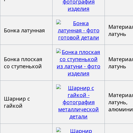
Материал
Бонка латунная
латунь
Бонка плоская
Материал
со ступенькой
латунь
Материал
Шарнир с
латунь,
гайкой
алюмин