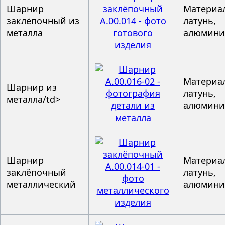
Шарнир
Материал
заклёпочный из
латунь,
металла
алюмин
Материал
Шарнир из
латунь,
металла/td>
алюмин
Шарнир
Материал
заклёпочный
латунь,
металлический
алюмин