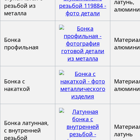
латунь,
резьбой из
алюмин
металла
Бонка
Материал
профильная
алюмин
Бонка с
Материал
накаткой
алюмин
Бонка латунная,
Материал
с внутренней
латунь
резьбой