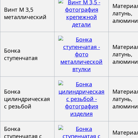
Материал
Винт М 3,5
латунь,
металлический
алюмин
Материал
Бонка
латунь,
ступенчатая
алюмин
Бонка
Материал
цилиндрическая
латунь,
с резьбой
алюмин
Бонка
Материал
ступенчатая с