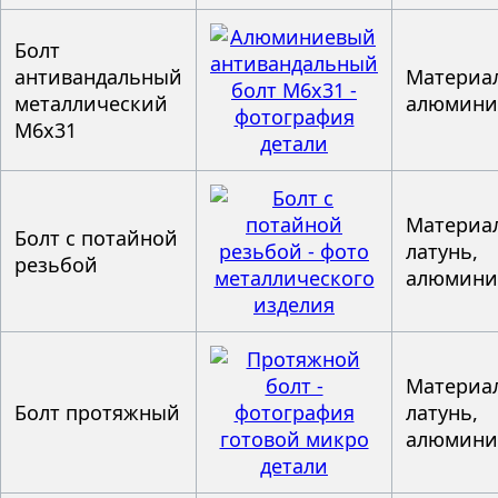
Болт
антивандальный
Материал
металлический
алюмин
М6x31
Материал
Болт с потайной
латунь,
резьбой
алюмин
Материал
Болт протяжный
латунь,
алюмин