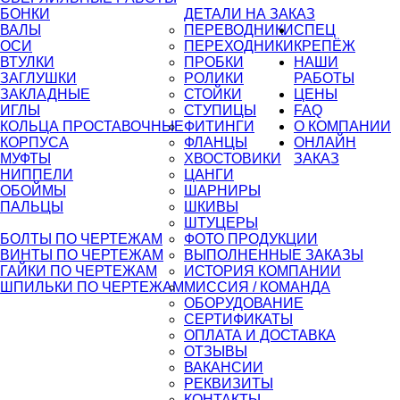
БОНКИ
ДЕТАЛИ НА ЗАКАЗ
ВАЛЫ
ПЕРЕВОДНИКИ
СПЕЦ
ОСИ
ПЕРЕХОДНИКИ
КРЕПЁЖ
ВТУЛКИ
ПРОБКИ
НАШИ
ЗАГЛУШКИ
РОЛИКИ
РАБОТЫ
ЗАКЛАДНЫЕ
СТОЙКИ
ЦЕНЫ
ИГЛЫ
СТУПИЦЫ
FAQ
КОЛЬЦА ПРОСТАВОЧНЫЕ
ФИТИНГИ
О КОМПАНИИ
КОРПУСА
ФЛАНЦЫ
ОНЛАЙН
МУФТЫ
ХВОСТОВИКИ
ЗАКАЗ
НИППЕЛИ
ЦАНГИ
ОБОЙМЫ
ШАРНИРЫ
ПАЛЬЦЫ
ШКИВЫ
ШТУЦЕРЫ
БОЛТЫ ПО ЧЕРТЕЖАМ
ФОТО ПРОДУКЦИИ
ВИНТЫ ПО ЧЕРТЕЖАМ
ВЫПОЛНЕННЫЕ ЗАКАЗЫ
ГАЙКИ ПО ЧЕРТЕЖАМ
ИСТОРИЯ КОМПАНИИ
ШПИЛЬКИ ПО ЧЕРТЕЖАМ
МИССИЯ / КОМАНДА
ОБОРУДОВАНИЕ
СЕРТИФИКАТЫ
ОПЛАТА И ДОСТАВКА
ОТЗЫВЫ
ВАКАНСИИ
РЕКВИЗИТЫ
КОНТАКТЫ