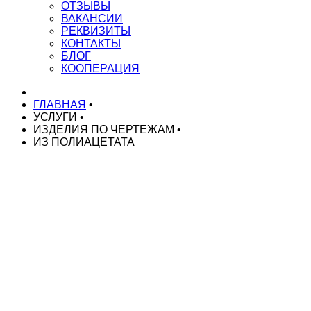
ОТЗЫВЫ
ВАКАНСИИ
РЕКВИЗИТЫ
КОНТАКТЫ
БЛОГ
КООПЕРАЦИЯ
ГЛАВНАЯ
•
УСЛУГИ
•
ИЗДЕЛИЯ ПО ЧЕРТЕЖАМ
•
ИЗ ПОЛИАЦЕТАТА
НАШИ УСЛУГИ
Токарные работы на ЧПУ
Токарные работы на автоматах
Токарные работы на автоматах ЧПУ
Серийное производство токарных деталей
Изготовление деталей по чертежам
Изготовление спец. крепежа