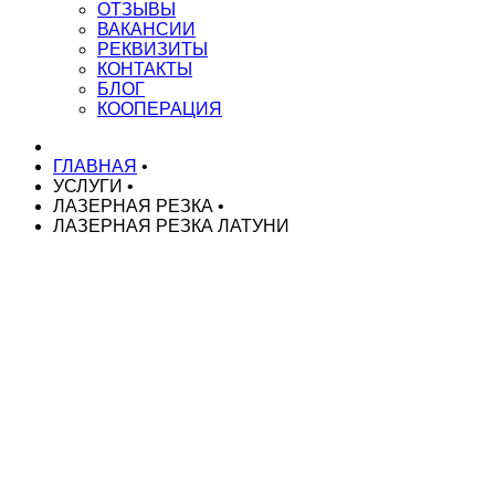
ОТЗЫВЫ
ВАКАНСИИ
РЕКВИЗИТЫ
КОНТАКТЫ
БЛОГ
КООПЕРАЦИЯ
ГЛАВНАЯ
•
УСЛУГИ
•
ЛАЗЕРНАЯ РЕЗКА
•
ЛАЗЕРНАЯ РЕЗКА ЛАТУНИ
НАШИ УСЛУГИ
Токарные работы на ЧПУ
Токарные работы на автоматах
Токарные работы на автоматах ЧПУ
Серийное производство токарных деталей
Изготовление деталей по чертежам
Изготовление спец. крепежа