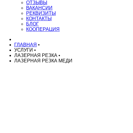
ОТЗЫВЫ
ВАКАНСИИ
РЕКВИЗИТЫ
КОНТАКТЫ
БЛОГ
КООПЕРАЦИЯ
ГЛАВНАЯ
•
УСЛУГИ
•
ЛАЗЕРНАЯ РЕЗКА
•
ЛАЗЕРНАЯ РЕЗКА МЕДИ
НАШИ УСЛУГИ
Токарные работы на ЧПУ
Токарные работы на автоматах
Токарные работы на автоматах ЧПУ
Серийное производство токарных деталей
Изготовление деталей по чертежам
Изготовление спец. крепежа