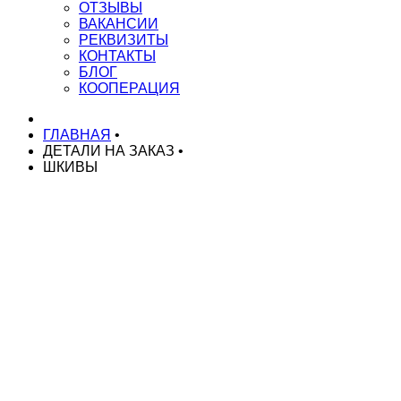
ОТЗЫВЫ
ВАКАНСИИ
РЕКВИЗИТЫ
КОНТАКТЫ
БЛОГ
КООПЕРАЦИЯ
ГЛАВНАЯ
•
ДЕТАЛИ НА ЗАКАЗ
•
ШКИВЫ
НАШИ УСЛУГИ
Токарные работы на ЧПУ
Токарные работы на автоматах
Токарные работы на автоматах ЧПУ
Серийное производство токарных деталей
Изготовление деталей по чертежам
Изготовление спец. крепежа
Изготовление спец. изделий