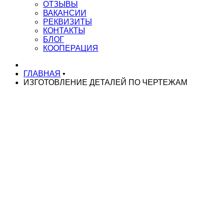
ОТЗЫВЫ
ВАКАНСИИ
РЕКВИЗИТЫ
КОНТАКТЫ
БЛОГ
КООПЕРАЦИЯ
ГЛАВНАЯ
•
ИЗГОТОВЛЕНИЕ ДЕТАЛЕЙ ПО ЧЕРТЕЖАМ
НАШИ УСЛУГИ
Токарные работы на ЧПУ
Токарные работы на автоматах
Токарные работы на автоматах ЧПУ
Серийное производство токарных деталей
Изготовление деталей по чертежам
Изготовление спец. крепежа
Изготовление спец. изделий