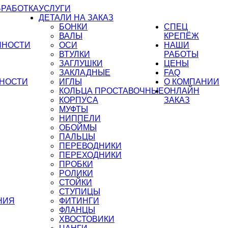
БРАБОТКА
УСЛУГИ
ДЕТАЛИ НА ЗАКАЗ
БОНКИ
СПЕЦ
ВАЛЫ
КРЕПЁЖ
ННОСТИ
ОСИ
НАШИ
ВТУЛКИ
РАБОТЫ
ЗАГЛУШКИ
ЦЕНЫ
ЗАКЛАДНЫЕ
FAQ
НОСТИ
ИГЛЫ
О КОМПАНИИ
КОЛЬЦА ПРОСТАВОЧНЫЕ
ОНЛАЙН
КОРПУСА
ЗАКАЗ
МУФТЫ
НИППЕЛИ
ОБОЙМЫ
ПАЛЬЦЫ
ПЕРЕВОДНИКИ
ПЕРЕХОДНИКИ
ПРОБКИ
РОЛИКИ
СТОЙКИ
СТУПИЦЫ
НИЯ
ФИТИНГИ
ФЛАНЦЫ
ХВОСТОВИКИ