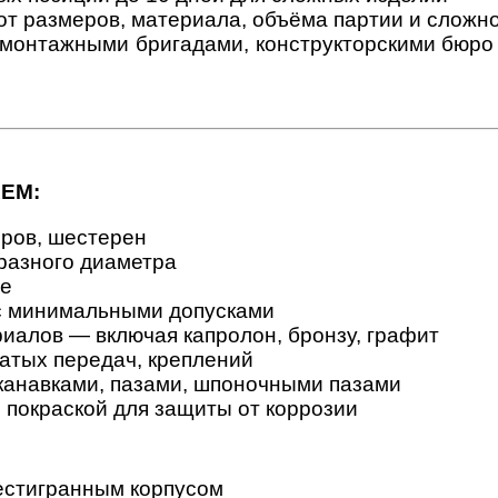
от размеров, материала, объёма партии и сложн
онтажными бригадами, конструкторскими бюро и
ЕМ:
оров, шестерен
разного диаметра
ые
с минимальными допусками
иалов — включая капролон, бронзу, графит
чатых передач, креплений
канавками, пазами, шпоночными пазами
 покраской для защиты от коррозии