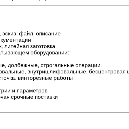
 эскиз, файл, описание
окументации
к, литейная заготовка
атывающем оборудовании:
е, долбежные, строгальные операции
вальные, внутришлифовальные, бесцентровая 
сточка, винторезные работы
трии и параметров
ючая срочные поставки