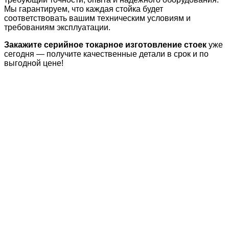
Мы гарантируем, что каждая стойка будет
соответствовать вашим техническим условиям и
требованиям эксплуатации.
Закажите серийное токарное изготовление стоек
уже
сегодня — получите качественные детали в срок и по
выгодной цене!
НАШИ УСЛУГИ
Токарные работы на ЧПУ
Токарные работы на автоматах
Токарные работы на автоматах ЧПУ
Серийное производство токарных деталей
Изготовление деталей по чертежам
Изготовление спец. крепежа
Изготовление спец. изделий
Фрезерные работы ЧПУ
Нарезка резьбы