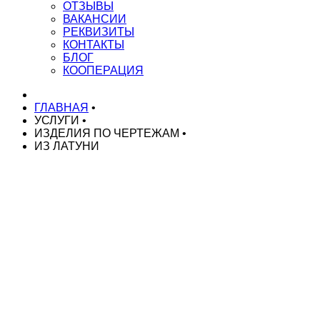
ОТЗЫВЫ
ВАКАНСИИ
РЕКВИЗИТЫ
КОНТАКТЫ
БЛОГ
КООПЕРАЦИЯ
ГЛАВНАЯ
•
УСЛУГИ
•
ИЗДЕЛИЯ ПО ЧЕРТЕЖАМ
•
ИЗ ЛАТУНИ
НАШИ УСЛУГИ
Токарные работы на ЧПУ
Токарные работы на автоматах
Токарные работы на автоматах ЧПУ
Серийное производство токарных деталей
Изготовление деталей по чертежам
Изготовление спец. крепежа