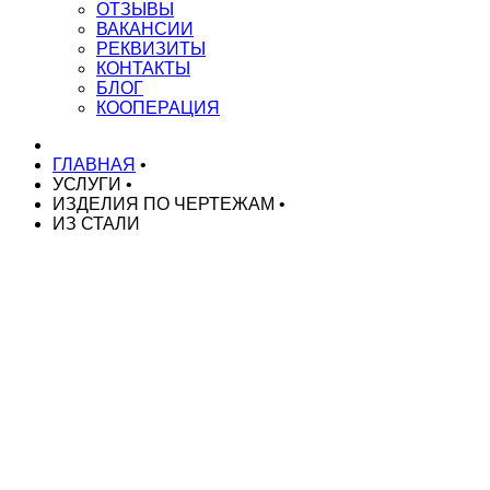
ОТЗЫВЫ
ВАКАНСИИ
РЕКВИЗИТЫ
КОНТАКТЫ
БЛОГ
КООПЕРАЦИЯ
ГЛАВНАЯ
•
УСЛУГИ
•
ИЗДЕЛИЯ ПО ЧЕРТЕЖАМ
•
ИЗ СТАЛИ
НАШИ УСЛУГИ
Токарные работы на ЧПУ
Токарные работы на автоматах
Токарные работы на автоматах ЧПУ
Серийное производство токарных деталей
Изготовление деталей по чертежам
Изготовление спец. крепежа